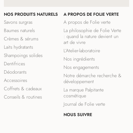
NOS PRODUITS NATURELS
A PROPOS DE FOLIE VERTE
Savons surgras
A propos de Folie verte
Baumes naturels
La philosophie de Folie Verte
: quand la nature devient un
Crèmes & sérums
art de vivre
Laits hydratants
L’Atelier-laboratoire
Shampoings solides
Nos ingrédients
Dentifrices
Nos engagements
Déodorants
Notre démarche recherche &
Accessoires
développement
Coffrets & cadeaux
La marque Palpitante
cosmétique
Conseils & routines
Journal de Folie verte
NOUS SUIVRE
F
I
a
n