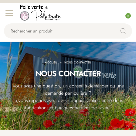
Aller
Aller
C
à
au
0
o
la
contenu
Rechercher
n
navigation
un
n
produit...
e
x
i
ACCUEIL
NOUS CONTACTER
o
NOUS CONTACTER
n
Vous avez une question, un conseil à demander ou une
demande particulière ?
Je vous réponds avec plaisir depuis l’atelier, entre deux
fabrications et quelques parfums de savon.