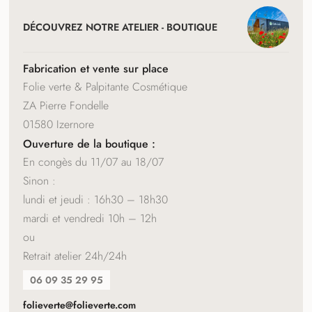
NAVIGATION
ET
DÉCOUVREZ NOTRE ATELIER - BOUTIQUE
COORDONNÉES
Fabrication et vente sur place
Folie verte & Palpitante Cosmétique
ZA Pierre Fondelle
01580 Izernore
Ouverture de la boutique :
En congès du 11/07 au 18/07
Sinon :
lundi et jeudi : 16h30 – 18h30
mardi et vendredi 10h – 12h
ou
Retrait atelier 24h/24h
06 09 35 29 95
folieverte@folieverte.com