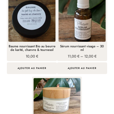
produit
produit
a
plusieurs
variations.
Les
options
peuvent
Baume nourrissant Bio au beurre
Sérum nourrissant visage – 30
être
de karité, chanvre & tournesol
ml
choisies
Plage
10,00
€
11,00
€
–
12,00
€
de
sur
prix :
la
AJOUTER AU PANIER
11,00 €
AJOUTER AU PANIER
à
page
12,00 €
Ce
du
produit
produit
a
plusieurs
variations.
Les