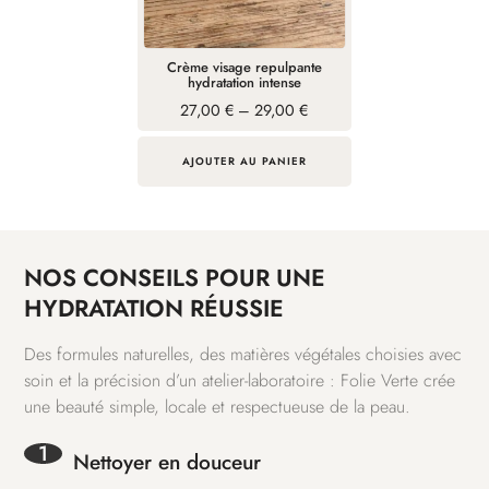
options
peuvent
Crème visage repulpante
être
hydratation intense
choisies
Plage
27,00
€
–
29,00
€
de
sur
prix :
la
27,00 €
AJOUTER AU PANIER
à
page
29,00 €
du
produit
NOS CONSEILS POUR UNE
HYDRATATION RÉUSSIE
Des formules naturelles, des matières végétales choisies avec
soin et la précision d’un atelier-laboratoire : Folie Verte crée
une beauté simple, locale et respectueuse de la peau.
1
Nettoyer en douceur