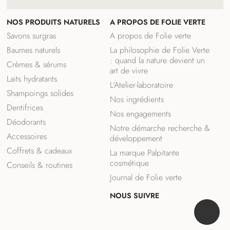
NOS PRODUITS NATURELS
A PROPOS DE FOLIE VERTE
Savons surgras
A propos de Folie verte
Baumes naturels
La philosophie de Folie Verte
: quand la nature devient un
Crèmes & sérums
art de vivre
Laits hydratants
L’Atelier-laboratoire
Shampoings solides
Nos ingrédients
Dentifrices
Nos engagements
Déodorants
Notre démarche recherche &
Accessoires
développement
Coffrets & cadeaux
La marque Palpitante
cosmétique
Conseils & routines
Journal de Folie verte
NOUS SUIVRE
F
I
R
a
n