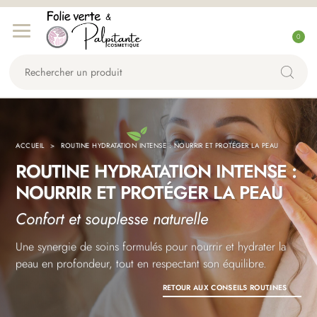
Aller
Aller
C
à
au
0
o
la
contenu
Rechercher
n
navigation
un
n
produit...
e
x
i
ACCUEIL
ROUTINE HYDRATATION INTENSE : NOURRIR ET PROTÉGER LA PEAU
o
ROUTINE HYDRATATION INTENSE :
n
NOURRIR ET PROTÉGER LA PEAU
Confort et souplesse naturelle
Une synergie de soins formulés pour nourrir et hydrater la
peau en profondeur, tout en respectant son équilibre.
RETOUR AUX CONSEILS ROUTINES