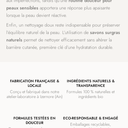
aux imperfections, tandis qu’une
routine douceur pour
peaux sensibles
apportera une réponse plus apaisante
lorsque la peau devient réactive.
Enfin, un nettoyage doux reste indispensable pour préserver
l’équilibre naturel de la peau. L’utilisation de
savons surgras
naturels
permet de nettoyer efficacement sans altérer la
barrière cutanée, première clé d’une hydratation durable.
FABRICATION FRANÇAISE &
INGRÉDIENTS NATURELS &
LOCALE
TRANSPARENCE
Conçu et fabriqué dans notre
Formules 100 % naturelles et
atelier-laboratoire à Izernore (Ain)
ingrédients bio
FORMULES TESTÉES EN
ECO-RESPONSABLE & ENGAGÉ
DOUCEUR
Emballages recyclables,