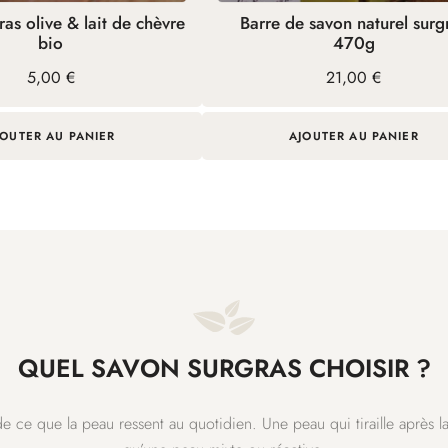
la
as olive & lait de chèvre
Barre de savon naturel surg
page
bio
470g
du
5,00
€
21,00
€
produit
JOUTER AU PANIER
AJOUTER AU PANIER
QUEL SAVON SURGRAS CHOISIR ?
 ce que la peau ressent au quotidien. Une peau qui tiraille après 