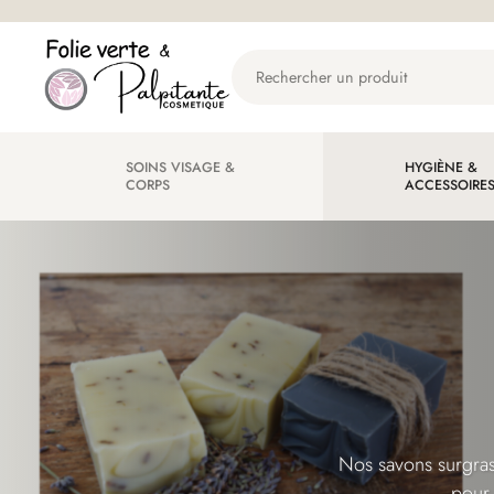
Aller
Aller
à
au
Rechercher
la
contenu
un
navigation
produit...
SOINS VISAGE &
HYGIÈNE &
CORPS
ACCESSOIRE
Nos savons surgras 
pour 