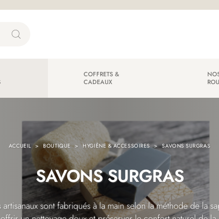
COFFRETS &
NOS
S
CADEAUX
ROU
ACCUEIL
BOUTIQUE
HYGIÈNE & ACCESSOIRES
SAVONS SURGRAS
SAVONS SURGRAS
artisanaux sont fabriqués à la main selon la méthode de la sap
offrir un nettoyage doux et préserver le confort naturel de la