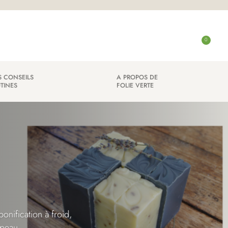
C
0
o
n
n
 CONSEILS
A PROPOS DE
TINES
FOLIE VERTE
e
x
i
o
n
onification à froid,
 peau.