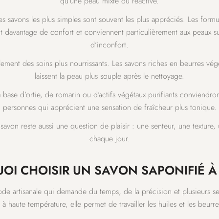
qu’une peau mixte ou réactive.
es savons les plus simples sont souvent les plus appréciés. Les formul
nt davantage de confort et conviennent particulièrement aux peaux su
d’inconfort.
ement des soins plus nourrissants. Les savons riches en beurres vé
laissent la peau plus souple après le nettoyage.
à base d’ortie, de romarin ou d’actifs végétaux purifiants conviendr
personnes qui apprécient une sensation de fraîcheur plus tonique.
savon reste aussi une question de plaisir : une senteur, une texture,
chaque jour.
OI CHOISIR UN SAVON SAPONIFIÉ À 
hode artisanale qui demande du temps, de la précision et plusieurs 
à haute température, elle permet de travailler les huiles et les beurr