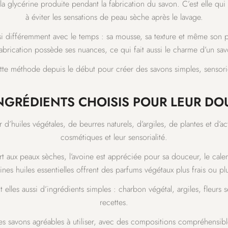
 glycérine produite pendant la fabrication du savon. C’est elle qui pa
à éviter les sensations de peau sèche après le lavage.
si différemment avec le temps : sa mousse, sa texture et même son p
brication possède ses nuances, ce qui fait aussi le charme d’un savo
tte méthode depuis le début pour créer des savons simples, sensoriel
NGRÉDIENTS CHOISIS POUR LEUR D
d’huiles végétales, de beurres naturels, d’argiles, de plantes et d’act
cosmétiques et leur sensorialité.
rt aux peaux sèches, l’avoine est appréciée pour sa douceur, le cal
ines huiles essentielles offrent des parfums végétaux plus frais ou p
t elles aussi d’ingrédients simples : charbon végétal, argiles, fleurs 
recettes.
s savons agréables à utiliser, avec des compositions compréhensibl