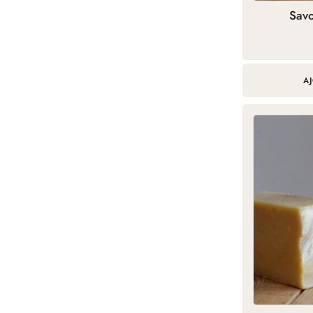
Sav
A