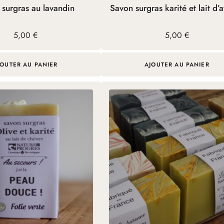
surgras au lavandin
Savon surgras karité et lait d’
5,00
€
5,00
€
JOUTER AU PANIER
AJOUTER AU PANIER
Ce
produit
a
plusieurs
variations.
Les
options
peuvent
être
choisies
sur