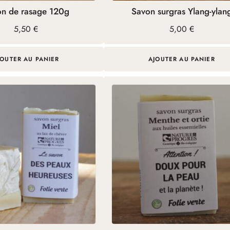
on de rasage 120g
Savon surgras Ylang-ylan
5,50
€
5,00
€
JOUTER AU PANIER
AJOUTER AU PANIER