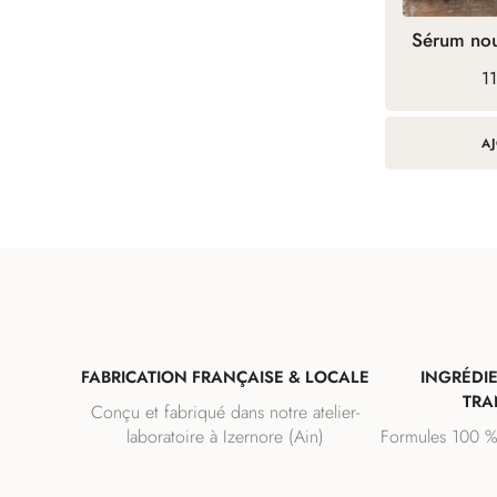
la
Sérum nou
page
Pl
1
du
d
produit
pr
11
A
à
1
FABRICATION FRANÇAISE & LOCALE
INGRÉDI
TRA
Conçu et fabriqué dans notre atelier-
laboratoire à Izernore (Ain)
Formules 100 % 