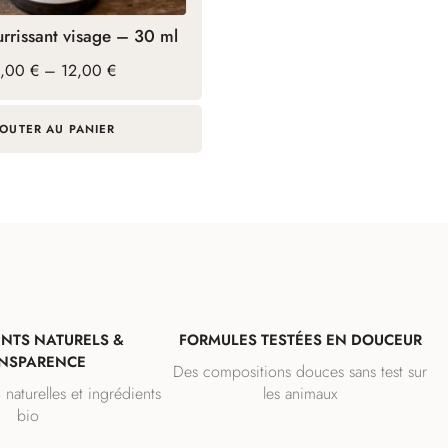
rrissant visage – 30 ml
age
1,00
€
–
12,00
€
e
ix :
,00 €
JOUTER AU PANIER
2,00 €
ENTS NATURELS &
FORMULES TESTÉES EN DOUCEUR
NSPARENCE
Des compositions douces sans test sur
naturelles et ingrédients
les animaux
bio