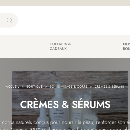
COFFRETS &
NOS
S
CADEAUX
ROU
ACCUEIL
BOUTIQUE
SOINS VISAGE & CORPS
CRÈMES & SÉRUMS
CRÈMES & SÉRUMS
t corps naturels conçus pour nourrir la peau, renforcer son éq
idien. Gamme 100% rechargeable et fabriquée dans notre labo