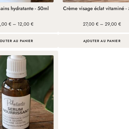
la
ins hydratante - 50ml
Crème visage éclat vitaminé -
page
du
age
Plage
1,00
€
–
12,00
€
27,00
€
–
29,00
€
produit
e
de
ix :
prix :
,00 €
27,00 €
JOUTER AU PANIER
AJOUTER AU PANIER
à
2,00 €
29,00 €