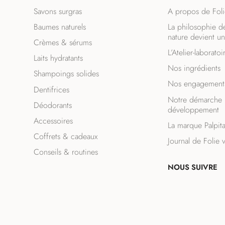
Savons surgras
A propos de Foli
ET
Baumes naturels
La philosophie de
COORDONNÉES
nature devient un
Crèmes & sérums
L’Atelier-laboratoi
Laits hydratants
Nos ingrédients
Shampoings solides
Nos engagement
Dentifrices
Notre démarche 
Déodorants
développement
Accessoires
La marque Palpit
Coffrets & cadeaux
Journal de Folie 
Conseils & routines
NOUS SUIVRE
F
I
a
n
c
s
e
t