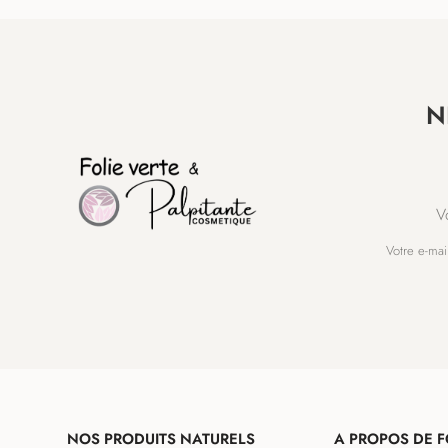
N
V
Votre e-mai
NOS PRODUITS NATURELS
A PROPOS DE F
NAVIGATION