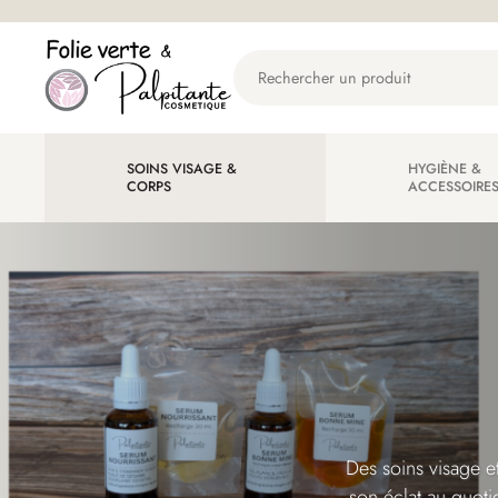
Aller
Aller
à
au
Rechercher
la
contenu
un
navigation
produit...
SOINS VISAGE &
HYGIÈNE &
CORPS
ACCESSOIRE
Des soins visage e
son éclat au quot