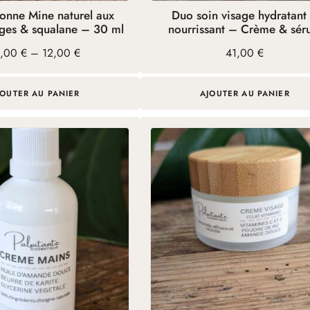
onne Mine naturel aux
Duo soin visage hydratant
erges & squalane – 30 ml
nourrissant – Crème & sé
age
1,00
€
–
12,00
€
41,00
€
e
ix :
,00 €
JOUTER AU PANIER
AJOUTER AU PANIER
2,00 €
Ce
produit
a
plusieurs
variations.
Les
options
peuvent
être
choisies
sur