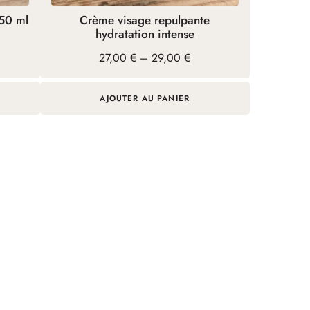
la
 50 ml
Crème visage repulpante
page
hydratation intense
du
Plage
27,00
€
–
29,00
€
produit
de
prix :
27,00 €
AJOUTER AU PANIER
à
29,00 €