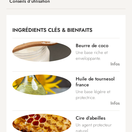
Conseils d’utilisation
INGRÉDIENTS CLÉS & BIENFAITS
Beurre de coco
Une base riche et
enveloppante.
Infos
Huile de tournesol
france
Une base légère et
protectrice.
Infos
Cire d’abeilles
Un agent protecteur
naturel.