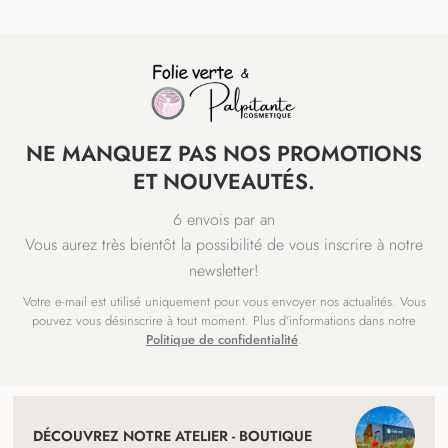
NE MANQUEZ PAS NOS PROMOTIONS
ET NOUVEAUTÉS.
6 envois par an
Vous aurez très bientôt la possibilité de vous inscrire à notre
newsletter!
Votre e-mail est utilisé uniquement pour vous envoyer nos actualités. Vous
pouvez vous désinscrire à tout moment. Plus d’informations dans notre
Politique de confidentialité
.
NAVIGATION
ET
DÉCOUVREZ NOTRE ATELIER - BOUTIQUE