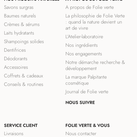
Savons surgras
A propos de Folie verte
Baumes naturels
La philosophie de Folie Verte
: quand la nature devient un
Crèmes & sérums
art de vivre
Laits hydratants
L’Atelier-laboratoire
Shampoings solides
Nos ingrédients
Dentifrices
Nos engagements
Déodorants
Notre démarche recherche &
Accessoires
développement
Coffrets & cadeaux
La marque Palpitante
cosmétique
Conseils & routines
Journal de Folie verte
NOUS SUIVRE
F
I
a
n
SERVICE CLIENT
FOLIE VERTE & VOUS
c
s
e
t
Livraisons
Nous contacter