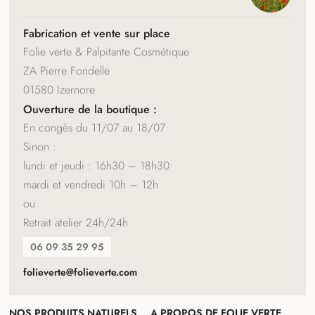
COORDONNÉES
Fabrication et vente sur place
Folie verte & Palpitante Cosmétique
ZA Pierre Fondelle
01580 Izernore
Ouverture de la boutique :
En congès du 11/07 au 18/07
Sinon :
lundi et jeudi : 16h30 – 18h30
mardi et vendredi 10h – 12h
ou
Retrait atelier 24h/24h
06 09 35 29 95
folieverte@folieverte.com
NOS PRODUITS NATURELS
A PROPOS DE FOLIE VERTE