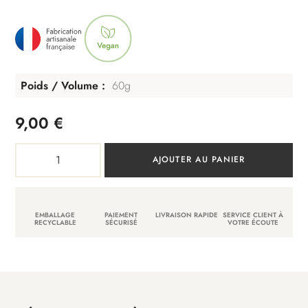
Poids / Volume
60g
9,00
€
quantité
AJOUTER AU PANIER
de
Déodorant
senteur
EMBALLAGE
PAIEMENT
LIVRAISON RAPIDE
SERVICE CLIENT À
fraîche
RECYCLABLE
SÉCURISÉ
VOTRE ÉCOUTE