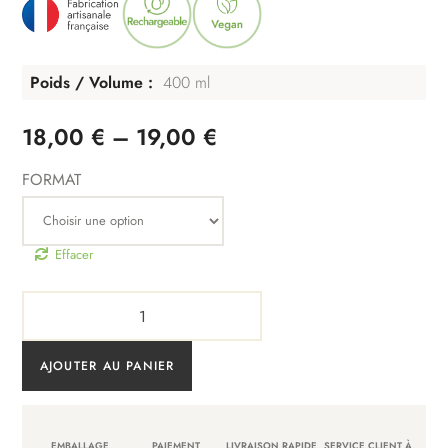
Poids / Volume
400 ml
Plage
18,00
€
–
19,00
€
de
FORMAT
prix :
18,00 €
à
Effacer
19,00 €
quantité
de
Lait
AJOUTER AU PANIER
corps
hydratant
400ml
EMBALLAGE
PAIEMENT
LIVRAISON RAPIDE
SERVICE CLIENT À