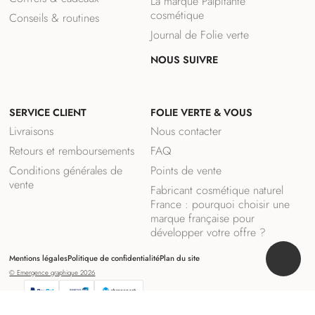
La marque Palpitante
cosmétique
Conseils & routines
Journal de Folie verte
NOUS SUIVRE
F
I
a
n
SERVICE CLIENT
FOLIE VERTE & VOUS
c
s
e
t
Livraisons
Nous contacter
b
a
Retours et remboursements
FAQ
o
g
o
r
Conditions générales de
Points de vente
k
a
vente
Fabricant cosmétique naturel
(
m
France : pourquoi choisir une
s
(
marque française pour
’
s
développer votre offre ?
o
’
u
o
Mentions légales
Politique de confidentialité
Plan du site
R
v
u
© Emergence graphique 2026
r
v
e
e
r
t
d
e