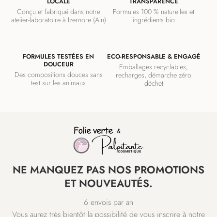
LOCALE
TRANSPARENCE
Conçu et fabriqué dans notre
Formules 100 % naturelles et
atelier-laboratoire à Izernore (Ain)
ingrédients bio
FORMULES TESTÉES EN
ECO-RESPONSABLE & ENGAGÉ
DOUCEUR
Emballages recyclables,
Des compositions douces sans
recharges, démarche zéro
test sur les animaux
déchet
NE MANQUEZ PAS NOS PROMOTIONS
ET NOUVEAUTÉS.
6 envois par an
Vous aurez très bientôt la possibilité de vous inscrire à notre