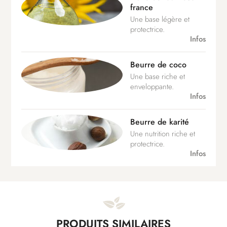
france
Une base légère et
protectrice.
Infos
Beurre de coco
Une base riche et
enveloppante.
Infos
Beurre de karité
Une nutrition riche et
protectrice.
Infos
PRODUITS SIMILAIRES