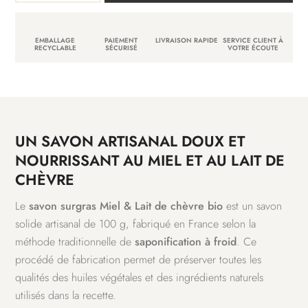
Savon
surgras
EMBALLAGE
PAIEMENT
LIVRAISON RAPIDE
SERVICE CLIENT À
miel
RECYCLABLE
SÉCURISÉ
VOTRE ÉCOUTE
&
lait
de
chèvre
bio
UN SAVON ARTISANAL DOUX ET
NOURRISSANT AU MIEL ET AU LAIT DE
CHÈVRE
Le
savon surgras Miel & Lait de chèvre bio
est un savon
solide artisanal de 100 g, fabriqué en France selon la
méthode traditionnelle de
saponification à froid
. Ce
procédé de fabrication permet de préserver toutes les
qualités des huiles végétales et des ingrédients naturels
utilisés dans la recette.