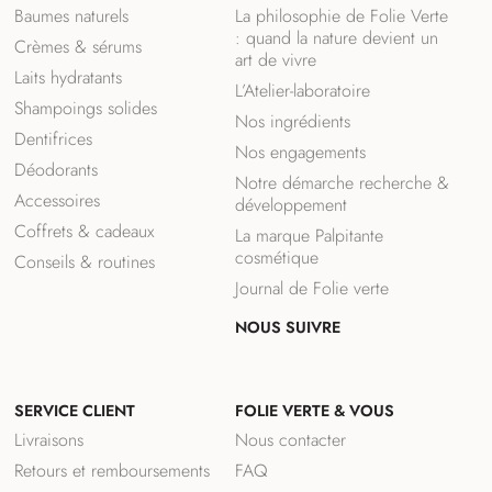
Baumes naturels
La philosophie de Folie Verte
: quand la nature devient un
Crèmes & sérums
art de vivre
Laits hydratants
L’Atelier-laboratoire
Shampoings solides
Nos ingrédients
Dentifrices
Nos engagements
Déodorants
Notre démarche recherche &
Accessoires
développement
Coffrets & cadeaux
La marque Palpitante
cosmétique
Conseils & routines
Journal de Folie verte
NOUS SUIVRE
F
I
a
n
SERVICE CLIENT
FOLIE VERTE & VOUS
c
s
e
t
Livraisons
Nous contacter
b
a
Retours et remboursements
FAQ
o
g