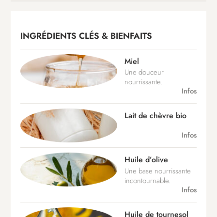
INGRÉDIENTS CLÉS & BIENFAITS
Miel
Une douceur
nourrissante.
Infos
Lait de chèvre bio
Infos
Huile d’olive
Une base nourrissante
incontournable.
Infos
Huile de tournesol