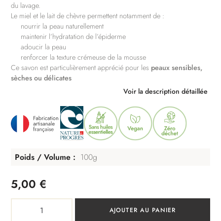
du lavage.
Le miel et le lait de chèvre permettent notamment de :
nourrir la peau naturellement
maintenir l’hydratation de l’épiderme
adoucir la peau
renforcer la texture crémeuse de la mousse
Ce savon est particulièrement apprécié pour les
peaux sensibles,
sèches ou délicates
Voir la description détaillée
Poids / Volume
100g
5,00
€
quantité
AJOUTER AU PANIER
de