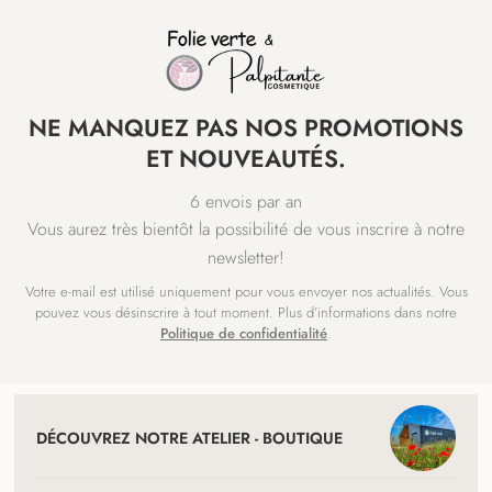
NE MANQUEZ PAS NOS PROMOTIONS
ET NOUVEAUTÉS.
6 envois par an
Vous aurez très bientôt la possibilité de vous inscrire à notre
newsletter!
Votre e-mail est utilisé uniquement pour vous envoyer nos actualités. Vous
pouvez vous désinscrire à tout moment. Plus d’informations dans notre
Politique de confidentialité
.
NAVIGATION
ET
DÉCOUVREZ NOTRE ATELIER - BOUTIQUE
COORDONNÉES