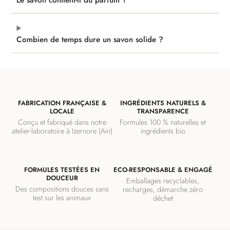
Le savon contient-il du parfum ?
Combien de temps dure un savon solide ?
FABRICATION FRANÇAISE &
INGRÉDIENTS NATURELS &
LOCALE
TRANSPARENCE
Conçu et fabriqué dans notre
Formules 100 % naturelles et
atelier-laboratoire à Izernore (Ain)
ingrédients bio
FORMULES TESTÉES EN
ECO-RESPONSABLE & ENGAGÉ
DOUCEUR
Emballages recyclables,
Des compositions douces sans
recharges, démarche zéro
test sur les animaux
déchet