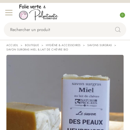
Aller
Aller
C
à
au
0
o
la
contenu
Rechercher
n
navigation
un
n
produit...
e
ACCUEIL
BOUTIQUE
HYGIÈNE & ACCESSOIRES
SAVONS SURGRAS
x
SAVON SURGRAS MIEL & LAIT DE CHÈVRE BIO
i
o
n