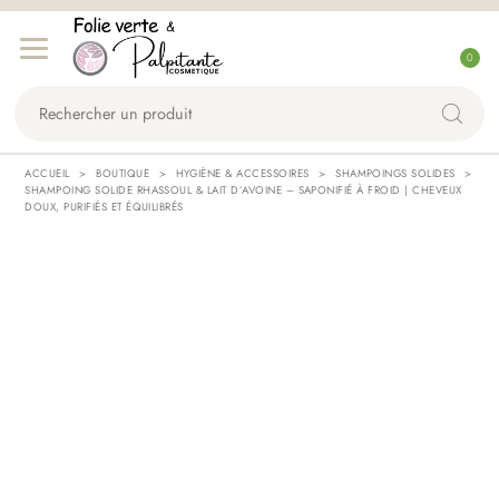
Aller
Aller
C
à
au
0
o
la
contenu
Rechercher
n
navigation
un
n
produit...
e
ACCUEIL
BOUTIQUE
HYGIÈNE & ACCESSOIRES
SHAMPOINGS SOLIDES
x
SHAMPOING SOLIDE RHASSOUL & LAIT D’AVOINE – SAPONIFIÉ À FROID | CHEVEUX
DOUX, PURIFIÉS ET ÉQUILIBRÉS
i
o
n