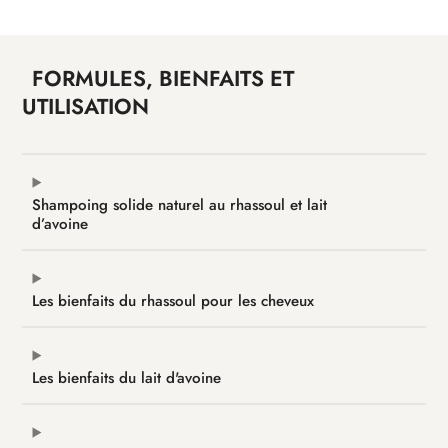
Lait
d’Avoine
–
FORMULES, BIENFAITS ET
Saponifié
UTILISATION
à
froid
|
Cheveux
Shampoing solide naturel au rhassoul et lait
d’avoine
doux,
purifiés
et
Les bienfaits du rhassoul pour les cheveux
équilibrés
Les bienfaits du lait d'avoine