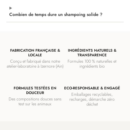
Combien de temps dure un shampoing solide ?
FABRICATION FRANÇAISE &
INGRÉDIENTS NATURELS &
LOCALE
TRANSPARENCE
Conçu et fabriqué dans notre
Formules 100 % naturelles et
atelier-laboratoire à Izernore (Ain)
ingrédients bio
FORMULES TESTÉES EN
ECO-RESPONSABLE & ENGAGÉ
DOUCEUR
Emballages recyclables,
Des compositions douces sans
recharges, démarche zéro
test sur les animaux
déchet