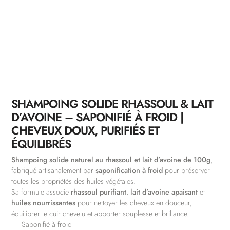
SHAMPOING SOLIDE RHASSOUL & LAIT
D’AVOINE – SAPONIFIÉ À FROID |
CHEVEUX DOUX, PURIFIÉS ET
ÉQUILIBRÉS
Shampoing solide naturel au rhassoul et lait d’avoine de 100g
,
fabriqué artisanalement par
saponification à froid
pour préserver
toutes les propriétés des huiles végétales.
Sa formule associe
rhassoul purifiant
,
lait d’avoine apaisant
et
huiles nourrissantes
pour nettoyer les cheveux en douceur,
équilibrer le cuir chevelu et apporter souplesse et brillance.
Saponifié à froid