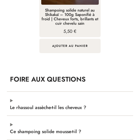
Shampoing solide naturel au
Shikakaï – 100g Saponifié à
froid | Cheveux forts, brillants et
cuir chevelu sain
5,50
€
AJOUTER AU PANIER
FOIRE AUX QUESTIONS
Le rhassoul assèche-t-il les cheveux ?
Ce shampoing solide mousse-t-il ?