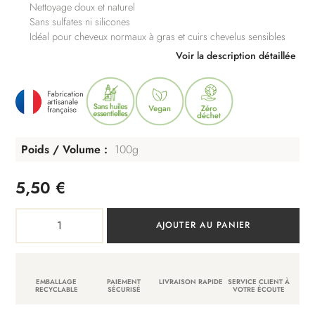
Nettoyage doux et naturel
Sans sulfates ni silicones
Idéal pour cheveux normaux à gras et cuirs chevelus sensibles
Voir la description détaillée
Poids / Volume
100g
5,50
€
quantité
AJOUTER AU PANIER
de
Shampoing
solide
EMBALLAGE
PAIEMENT
LIVRAISON RAPIDE
SERVICE CLIENT À
Rhassoul
RECYCLABLE
SÉCURISÉ
VOTRE ÉCOUTE
&