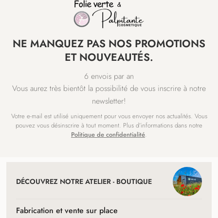
NE MANQUEZ PAS NOS PROMOTIONS
ET NOUVEAUTÉS.
6 envois par an
Vous aurez très bientôt la possibilité de vous inscrire à notre
newsletter!
Votre e-mail est utilisé uniquement pour vous envoyer nos actualités. Vous
pouvez vous désinscrire à tout moment. Plus d’informations dans notre
Politique de confidentialité
.
NAVIGATION
ET
DÉCOUVREZ NOTRE ATELIER - BOUTIQUE
COORDONNÉES
Fabrication et vente sur place