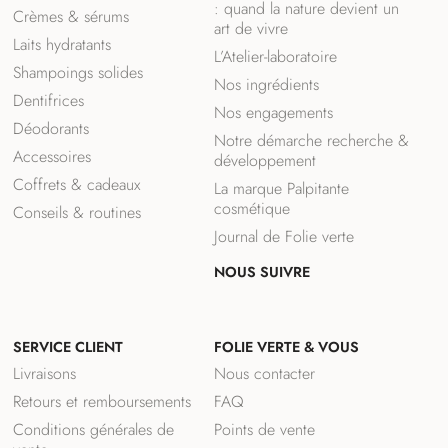
: quand la nature devient un
Crèmes & sérums
art de vivre
Laits hydratants
L’Atelier-laboratoire
Shampoings solides
Nos ingrédients
Dentifrices
Nos engagements
Déodorants
Notre démarche recherche &
Accessoires
développement
Coffrets & cadeaux
La marque Palpitante
cosmétique
Conseils & routines
Journal de Folie verte
NOUS SUIVRE
F
I
a
n
SERVICE CLIENT
FOLIE VERTE & VOUS
c
s
e
t
Livraisons
Nous contacter
b
a
Retours et remboursements
FAQ
o
g
o
r
Conditions générales de
Points de vente