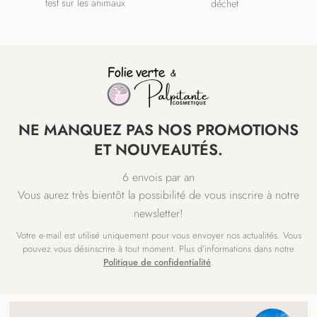
test sur les animaux
déchet
NE MANQUEZ PAS NOS PROMOTIONS
ET NOUVEAUTÉS.
6 envois par an
Vous aurez très bientôt la possibilité de vous inscrire à notre
newsletter!
Votre e-mail est utilisé uniquement pour vous envoyer nos actualités. Vous
pouvez vous désinscrire à tout moment. Plus d’informations dans notre
Politique de confidentialité
.
NAVIGATION