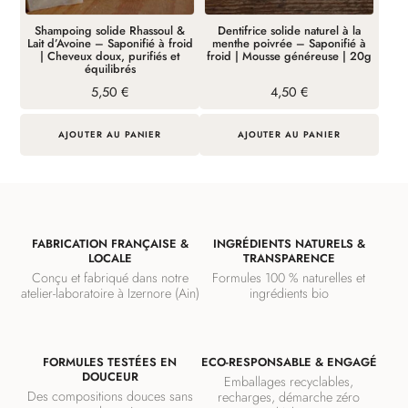
Shampoing solide Rhassoul &
Dentifrice solide naturel à la
Lait d’Avoine – Saponifié à froid
menthe poivrée – Saponifié à
| Cheveux doux, purifiés et
froid | Mousse généreuse | 20g
équilibrés
5,50
€
4,50
€
AJOUTER AU PANIER
AJOUTER AU PANIER
FABRICATION FRANÇAISE &
INGRÉDIENTS NATURELS &
LOCALE
TRANSPARENCE
Conçu et fabriqué dans notre
Formules 100 % naturelles et
atelier-laboratoire à Izernore (Ain)
ingrédients bio
FORMULES TESTÉES EN
ECO-RESPONSABLE & ENGAGÉ
DOUCEUR
Emballages recyclables,
Des compositions douces sans
recharges, démarche zéro