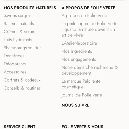
NOS PRODUITS NATURELS
A PROPOS DE FOLIE VERTE
Savons surgras
A propos de Folie verte
Baumes naturels
La philosophie de Folie Verte
: quand la nature devient un
Crèmes & sérums
art de vivre
Laits hydratants
L’Atelier-laboratoire
Shampoings solides
Nos ingrédients
Dentifrices
Nos engagements
Déodorants
Notre démarche recherche &
Accessoires
développement
Coffrets & cadeaux
La marque Palpitante
cosmétique
Conseils & routines
Journal de Folie verte
NOUS SUIVRE
F
I
a
n
SERVICE CLIENT
FOLIE VERTE & VOUS
c
s